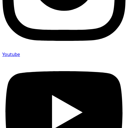
ბლოგი
ავია გირჩევთ
ჩვენ შესახებ
პარტნიოერები
Youtube
ხშირად დასმული კითხვები
კონფიდენციალურობა
სერვისის პირობები
lufthansa flight delay compensation