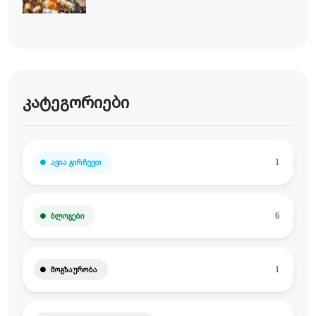
კატეგორიები
ᲐᲕᲘᲐ ᲒᲘᲠᲩᲔᲕᲗ
1
ᲑᲚᲝᲒᲔᲑᲘ
6
ᲛᲝᲒᲖᲐᲣᲠᲝᲑᲐ
1